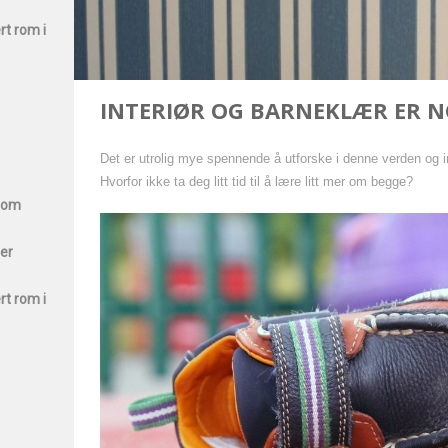
rt rom i
INTERIØR OG BARNEKLÆR ER NO
Det er utrolig mye spennende å utforske i denne verden og 
Hvorfor ikke ta deg litt tid til å lære litt mer om begge?
 som
ter
rt rom i