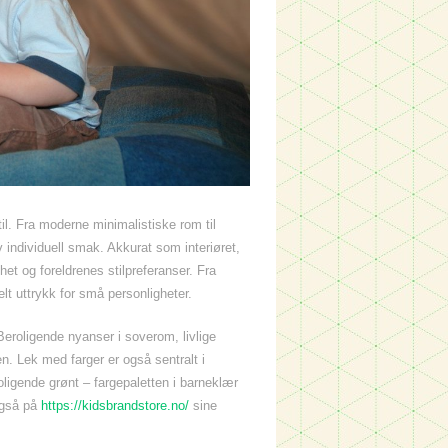
il. Fra moderne minimalistiske rom til
v individuell smak. Akkurat som interiøret,
het og foreldrenes stilpreferanser. Fra
elt uttrykk for små personligheter.
Beroligende nyanser i soverom, livlige
en. Lek med farger er også sentralt i
oligende grønt – fargepaletten i barneklær
 også på
https://kidsbrandstore.no/
sine