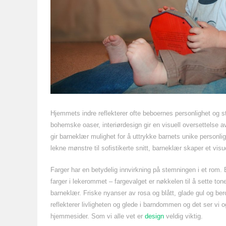
Hjemmets indre reflekterer ofte beboernes personlighet og st
bohemske oaser, interiørdesign gir en visuell oversettelse a
gir barneklær mulighet for å uttrykke barnets unike personlig
lekne mønstre til sofistikerte snitt, barneklær skaper et visu
Farger har en betydelig innvirkning på stemningen i et rom. 
farger i lekerommet – fargevalget er nøkkelen til å sette ton
barneklær. Friske nyanser av rosa og blått, glade gul og ber
reflekterer livligheten og glede i barndommen og det ser vi
hjemmesider. Som vi alle vet er
design
veldig viktig.