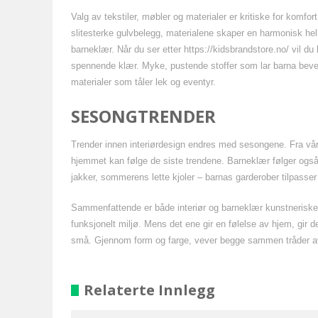
Valg av tekstiler, møbler og materialer er kritiske for komfor
slitesterke gulvbelegg, materialene skaper en harmonisk hel
barneklær. Når du ser etter https://kidsbrandstore.no/ vil du
spennende klær. Myke, pustende stoffer som lar barna beveg
materialer som tåler lek og eventyr.
SESONGTRENDER
Trender innen interiørdesign endres med sesongene. Fra vårli
hjemmet kan følge de siste trendene. Barneklær følger ogs
jakker, sommerens lette kjoler – barnas garderober tilpass
Sammenfattende er både interiør og barneklær kunstneriske 
funksjonelt miljø. Mens det ene gir en følelse av hjem, gir de
små. Gjennom form og farge, vever begge sammen tråder av es
Relaterte Innlegg