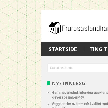
STARTSIDE
TING T
NYE INNLEGG
Hjemmeverksted: Interiørprosjekter
krever spesialverktøy
Veggpaneler av tre – når kvalitet mø