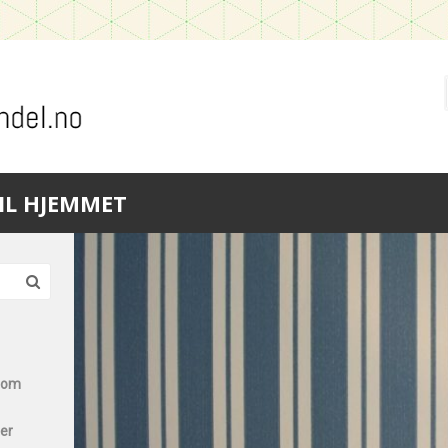
IL HJEMMET
 som
ter