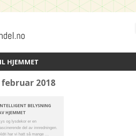
IL HJEMMET
februar 2018
INTELLIGENT BELYSNING
AV HJEMMET
Lys og lysdekor er en
fascinerende del av innredningen.
Aldri har vi hatt så mange …