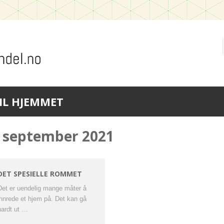
IL HJEMMET
september 2021
DET SPESIELLE ROMMET
Det er uendelig mange måter å
innrede et hjem på. Det kan gå
hardt ut …