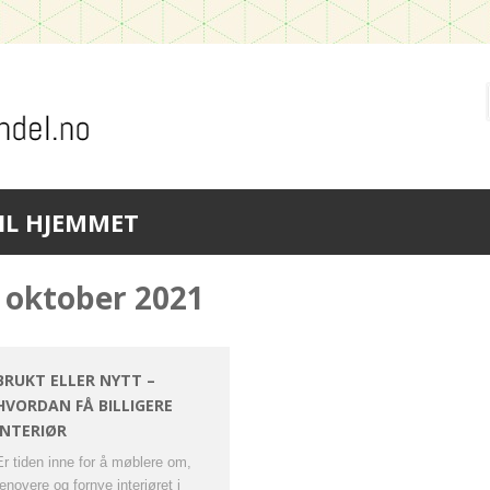
IL HJEMMET
oktober 2021
BRUKT ELLER NYTT –
HVORDAN FÅ BILLIGERE
INTERIØR
Er tiden inne for å møblere om,
renovere og fornye interiøret i