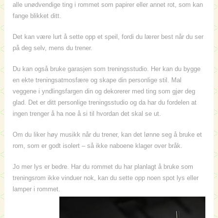
alle unødvendige ting i rommet som papirer eller annet rot, som kan
fange blikket ditt.
Det kan være lurt å sette opp et speil, fordi du lærer best når du ser
på deg selv, mens du trener.
Du kan også bruke garasjen som treningsstudio. Her kan du bygge
en ekte treningsatmosfære og skape din personlige stil. Mal
veggene i yndlingsfargen din og dekorerer med ting som gjør deg
glad. Det er ditt personlige treningsstudio og da har du fordelen at
ingen trenger å ha noe å si til hvordan det skal se ut.
Om du liker høy musikk når du trener, kan det lønne seg å bruke et
rom, som er godt isolert – så ikke naboene klager over bråk.
Jo mer lys er bedre. Har du rommet du har planlagt å bruke som
treningsrom ikke vinduer nok, kan du sette opp noen spot lys eller
lamper i rommet.