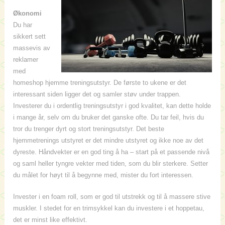
Økonomi
Du har
sikkert sett
massevis av
reklamer
med
homeshop hjemme treningsutstyr. De første to ukene er det
interessant siden ligger det og samler støv under trappen.
Investerer du i ordentlig treningsutstyr i god kvalitet, kan dette holde
i mange år, selv om du bruker det ganske ofte. Du tar feil, hvis du
tror du trenger dyrt og stort treningsutstyr. Det beste
hjemmetrenings utstyret er det mindre utstyret og ikke noe av det
dyreste. Håndvekter er en god ting å ha – start på et passende nivå
og saml heller tyngre vekter med tiden, som du blir sterkere. Setter
du målet for høyt til å begynne med, mister du fort interessen.
Invester i en foam roll, som er god til utstrekk og til å massere stive
muskler. I stedet for en trimsykkel kan du investere i et hoppetau,
det er minst like effektivt.