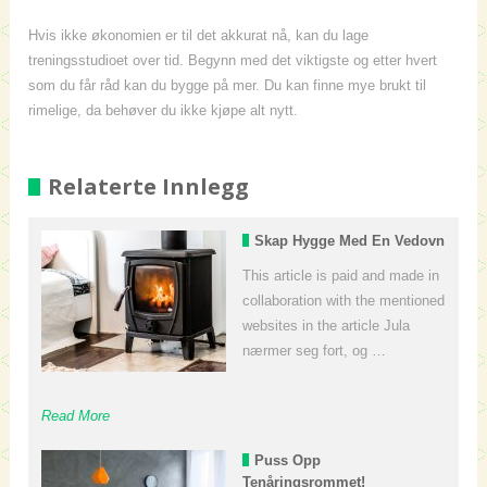
Hvis ikke økonomien er til det akkurat nå, kan du lage
treningsstudioet over tid. Begynn med det viktigste og etter hvert
som du får råd kan du bygge på mer. Du kan finne mye brukt til
rimelige, da behøver du ikke kjøpe alt nytt.
Relaterte Innlegg
Skap Hygge Med En Vedovn
This article is paid and made in
collaboration with the mentioned
websites in the article Jula
nærmer seg fort, og …
Read More
Puss Opp
Tenåringsrommet!