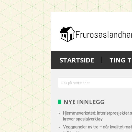
STARTSIDE
TING T
NYE INNLEGG
Hjemmeverksted: Interiørprosjekter
krever spesialverktøy
Veggpaneler av tre – når kvalitet mø