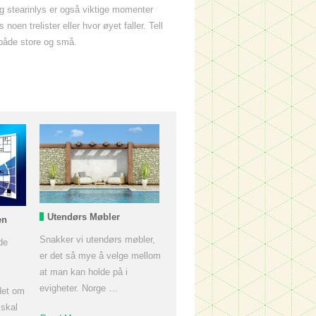
og stearinlys er også viktige momenter
oen trelister eller hvor øyet faller. Tell
både store og små.
Utendørs Møbler
en
Snakker vi utendørs møbler,
de
er det så mye å velge mellom
at man kan holde på i
evigheter. Norge …
 det om
 skal