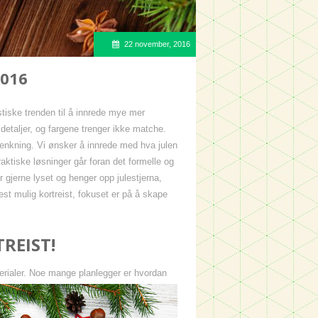
22 november, 2016
2016
stiske trenden til å innrede mye mer
etaljer, og fargene trenger ikke matche.
ytenkning. Vi ønsker å innrede med hva julen
raktiske løsninger går foran det formelle og
 gjerne lyset og henger opp julestjerna,
mest mulig kortreist, fokuset er på å skape
REIST!
terialer. Noe mange planlegger er hvordan