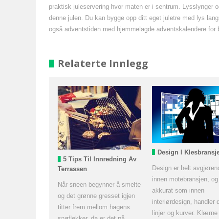
praktisk juleservering hvor maten er i sentrum. Lysslynger 
denne julen. Du kan bygge opp ditt eget juletre med lys langs n
også adventstiden med hjemmelagde adventskalendere for 
Relaterte Innlegg
Design I Klesbransj
5 Tips Til Innredning Av
Design er helt avgjøren
Terrassen
innen motebransjen, og
Når sneen begynner å smelte
akkurat som innen
og det grønne gresset igjen
interiørdesign, handler
titter frem mellom hagens
linjer og kurver. Klærne
snøflekker, da er det på