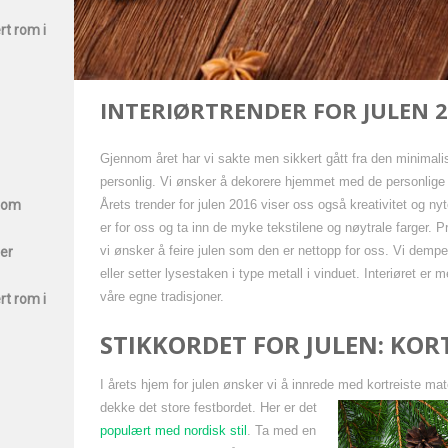
rt rom i
INTERIØRTRENDER FOR JULEN 
Gjennom året har vi sakte men sikkert gått fra den minimali
personlig. Vi ønsker å dekorere hjemmet med de personlige d
 som
Årets trender for julen 2016 viser oss også kreativitet og n
er for oss og ta inn de myke tekstilene og nøytrale farger. P
vi ønsker å feire julen som den er nettopp for oss. Vi demper
ter
eller setter lysestaken i type metall i vinduet. Interiøret er 
våre egne tradisjoner.
rt rom i
STIKKORDET FOR JULEN: KORT
I årets hjem for julen ønsker vi å innrede med kortreiste ma
dekke det store festbordet.
Her er det
populært med nordisk stil
. Ta med en