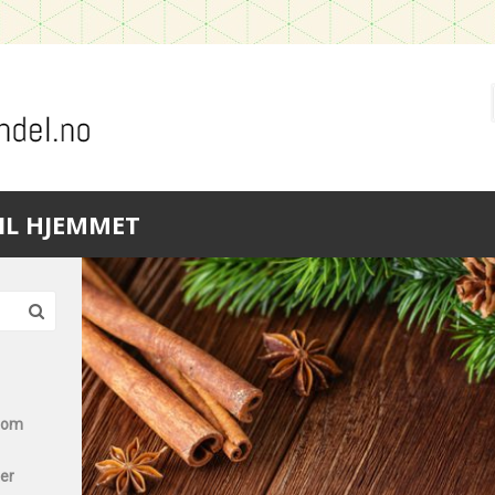
IL HJEMMET
 som
ter