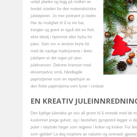
uslipt planke og legg på midten av
bordet isteden for den materialistiske
juleløperen. Jo mer jordnært jo bedre.
Har du mulighet til å ta inn bar,
kongler og grønt er også det en flott,
ekte detalj i hjemmet eller hytta for
julen. Selv om vi ønsker bryte litt
med de vanlige tradisjonene i årets
julehjem er det ingen jul uten
julekransen. Dekorer kransen med
eksempelvis små, håndlagde
papirstjerner som en repetisjon av
den flotte papirstjerna som lyser i vinduet.
EN KREATIV JULEINNREDNIN
Den kjølige julenatta gir oss all grunn til å innrede med de 
kuskinnet prege gulvet, og i bestefars gyngestol legger vi de
puter i nøytrale farger som regjerer i kriker og kroker. For 
som gjelder! La deg inspirere av naturen og overrask gjeste